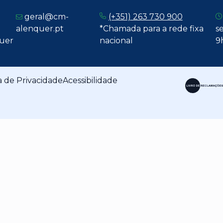
geral@cm-
(+351) 263 730 900
alenquer.pt
*Chamada para a rede fixa
se
uer
nacional
9
a de Privacidade
Acessibilidade