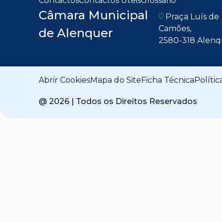
Contactos
Contactos Úteis
Glossário
Câmara Municipal
Praça Luís de
Camões,
de Alenquer
2580-318 Alenq
Abrir Cookies
Mapa do Site
Ficha Técnica
Polític
@
2026
| Todos os Direitos Reservados