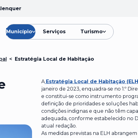
Alenquer
Município
Serviços
Turismo
pal
<
Estratégia Local de Habitação
e
A
Estratégia Local de Habitação (EL
janeiro de 2023, enquadra-se no 1.º Dir
e constitui-se como instrumento progr
definição de prioridades e soluções hab
condições indignas e que não têm capa
adequada, conforme estabelecido no Dec
atual redação.
As medidas previstas na ELH abrangem a