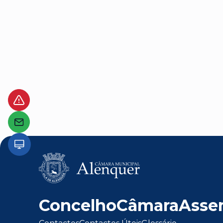
Concelho
Câmara
Asse